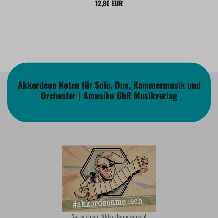
12,80 EUR
Akkordeon Noten für Solo, Duo, Kammermusik und
Orchester | Amusiko GbR Musikverlag
Sei auch ein Akkordeonmensch!