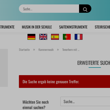
Suche...
STRUMENTE
MUSIK IN DER SCHULE
SAITENINSTRUMENTE
STEIRISCH
»
»
Startseite
Kammermusik
Tenorhorn mit ...
ERWEITERTE SUCH
Die Suche ergab keine genauen Treffer.
MÖCHTEN
Möchten Sie noch
SIE
einmal suchen?