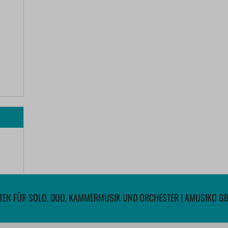
EN FÜR SOLO, DUO, KAMMERMUSIK UND ORCHESTER | AMUSIKO G