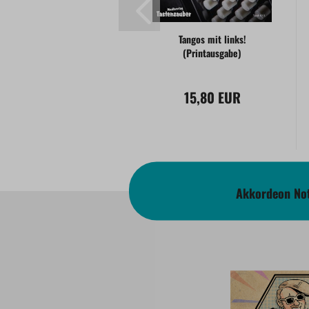
Tangos mit links!
(Printausgabe)
15,80 EUR
Akkordeon Not