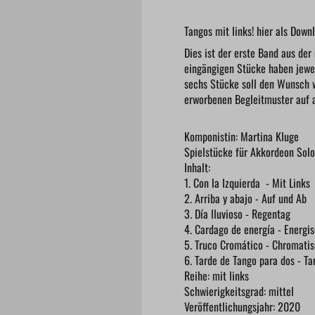
Tangos mit links! hier als Dow
Dies ist der erste Band aus der
eingängigen Stücke haben jewei
sechs Stücke soll den Wunsch w
erworbenen Begleitmuster auf a
Komponistin: Martina Kluge
Spielstücke für Akkordeon Solo
Inhalt:
1. Con la Izquierda - Mit Links
2. Arriba y abajo - Auf und Ab
3. Día lluvioso - Regentag
4. Cardago de energía - Energi
5. Truco Cromático - Chromati
6. Tarde de Tango para dos - T
Reihe: mit links
Schwierigkeitsgrad: mittel
Veröffentlichungsjahr: 2020