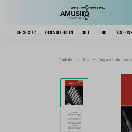
ORCHESTER
ENSEMBLE NOTEN
SOLO
DUO
TASTENIN
»
»
Startseite
Solo
Tangos mit links! (Downl