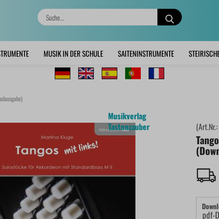
Suche...
STRUMENTE
MUSIK IN DER SCHULE
SAITENINSTRUMENTE
STEIRISCH
oadausgabe)
Musikverlag
Tastenzauber
(Art.Nr.
Tango
(Down
Downl