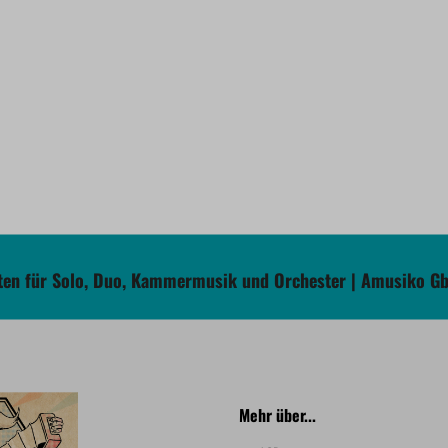
en für Solo, Duo, Kammermusik und Orchester | Amusiko G
Mehr über...