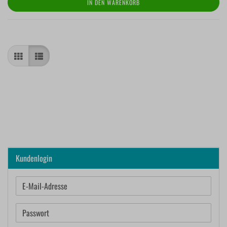
IN DEN WARENKORB
Kundenlogin
E-
Mail-
Adresse
Passwort