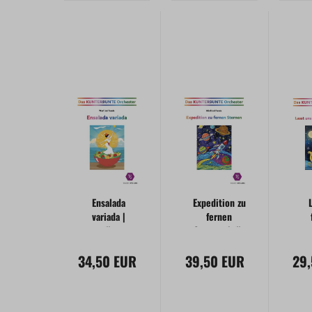
Ensalada
Expedition zu
variada |
fernen
für
Sternen | für
mu
kunterbunt
kunterbuntes
Ku
34,50 EUR
gemischtes
39,50 EUR
Orchester
29
O
Orchester