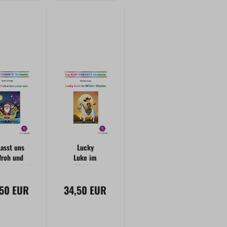
Lasst uns
Lucky
froh und
Luke im
nter sein |
Wilden
nterbuntes
Westen
,50 EUR
rchester
34,50 EUR