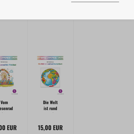
itlachen
Vom
Die Welt
esenrad
ist rund
bis
und
inidad |
kunterbunt
,00 EUR
eder zum
15,00 EUR
| Lieder
tmachen
zum