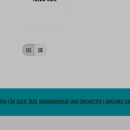
&
Mitlachen
EN FÜR SOLO, DUO, KAMMERMUSIK UND ORCHESTER | AMUSIKO G