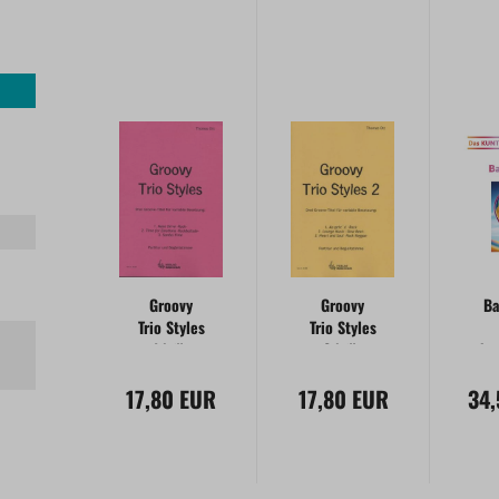
Groovy
Groovy
Ba
Trio Styles
Trio Styles
1 | für
2 | für
ku
variable
variable
O
17,80 EUR
Besetzung
17,80 EUR
Besetzung
34