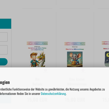
Die
Eine kleine
logien
Ballade
Mümmelmaus
von Ritter
| Lieder zum
Na
ordentliche Funktionsweise der Website zu gewährleisten, die Nutzung unseres Angebotes zu
Florian
Mitmachen &
 Informationen finden Sie in unserer
Datenschutzerklärung
.
15,00 EUR
und
15,00 EUR
Mitlachen
15
seinem
Mi
Drachen