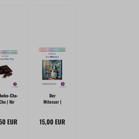
hoko-Cha-
Der
Cha | für
Mitesser |
nterbuntes
Lieder zum
rchester
Mitmachen
,50 EUR
15,00 EUR
&
Mitlachen