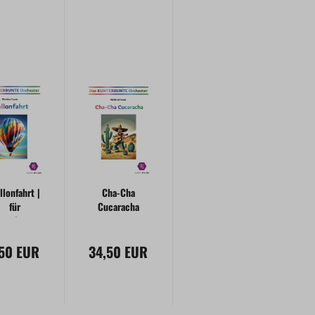
llonfahrt |
Cha-Cha
für
Cucaracha
nterbuntes
rchester
,50 EUR
34,50 EUR