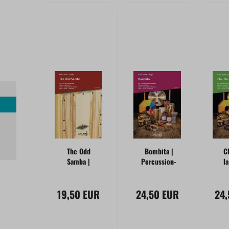
The Odd
Bombita |
C
Samba |
Percussion-
l
für Cajón-
Ensemble
Pe
Ensemble
E
19,50 EUR
24,50 EUR
24