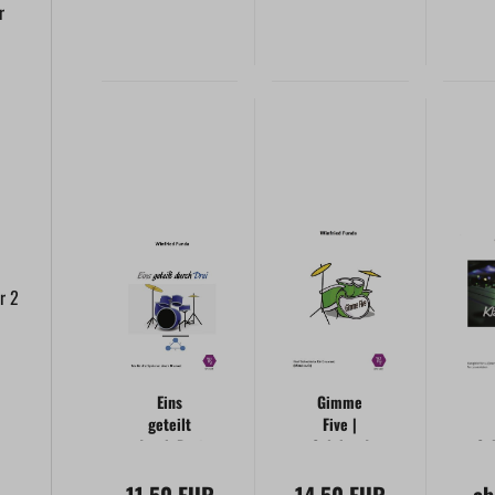
r
r 2
Eins
Gimme
geteilt
Five |
durch Drei
Soloband
Sc
für
Drumset