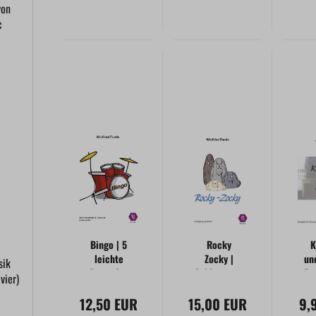
von
c
t
Bingo | 5
Rocky
leichte
Zocky |
un
sik
Drum-Set
Schlagzeug-
Pe
vier)
Solostücke
Quartett
E
12,50 EUR
15,00 EUR
9,