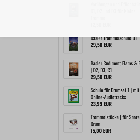
Vorübungen und Pflichtstü
D1, D2 und D3 für Kleine
Trommel
12,50 EUR
Basler Trommelschule D1
29,50 EUR
Basler Rudiment Flams & R
| D2, D3, C1
29,50 EUR
Schule für Drumset 1 | mit
Online-Audiotracks
23,99 EUR
Trommelstücke | für Snare
Drum
15,00 EUR