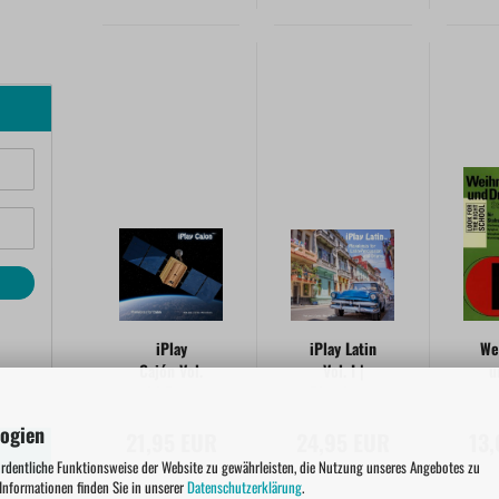
iPlay
iPlay Latin
We
Cajón Vol.
Vol. I |
u
I | Prof.
Playalongs
José J.
for Latin-
logien
21,95 EUR
Cortijo &
24,95 EUR
Percussion
13
Marc
and Drums
ordentliche Funktionsweise der Website zu gewährleisten, die Nutzung unseres Angebotes zu
Küsters
 Informationen finden Sie in unserer
Datenschutzerklärung
.