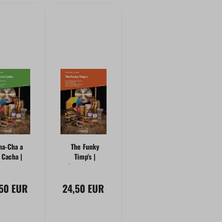
ha-Cha a
The Funky
a Cacha |
Timp's |
rcussion-
Percussion-
nsemble
Ensemble
,50 EUR
24,50 EUR