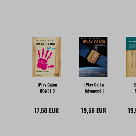
iPlay Cajón
iPlay Cajón
E
NOW! | 9
Advanced |
Spielstücke
11
R
für Cajón
Spielstücke
fü
17,50 EUR
19,50 EUR
für Cajón
19
E