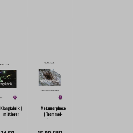
Klangfabrik |
Metamorphose
mittlerer
| Trommel-
hwierigkeitsgrad
Quartett