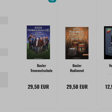
TOP
Basler
Basler
V
Trommelschule
Rudiment
D1
Flams &
Pf
Rolls | D2,
D
29,50 EUR
29,50 EUR
D3, C1
12
D3