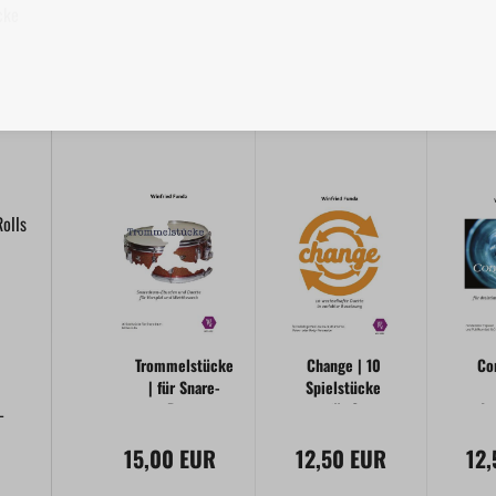
cke
olls
Trommelstücke
Change | 10
Co
| für Snare-
Spielstücke
Drum
für 2
dr
-
Spieler
P
15,00 EUR
12,50 EUR
12