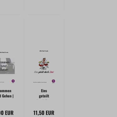
Kommen
Eins
d Gehen |
geteilt
rcussion-
durch Zwei
nsemble
90 EUR
11,50 EUR