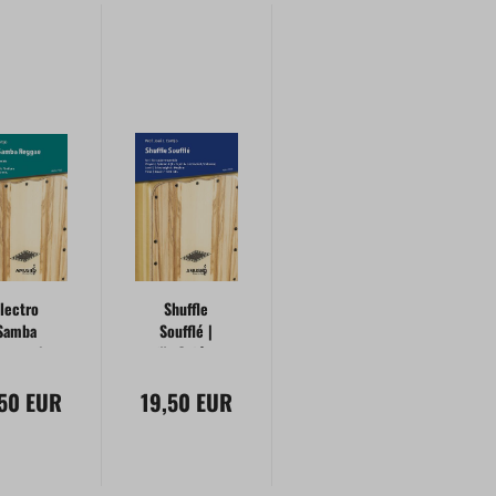
lectro
Shuffle
Samba
Soufflé |
eggae |
für Cajón-
r Cajón-
Ensemble
,50 EUR
nsemble
19,50 EUR