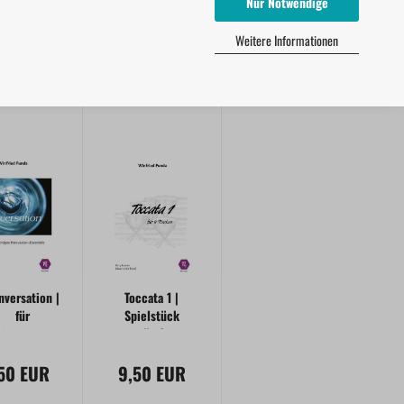
Nur Notwendige
Weitere Informationen
nversation |
Toccata 1 |
für
Spielstück
eistimmiges
für 4
ercussion-
Pauken
,50 EUR
Ensemble
9,50 EUR