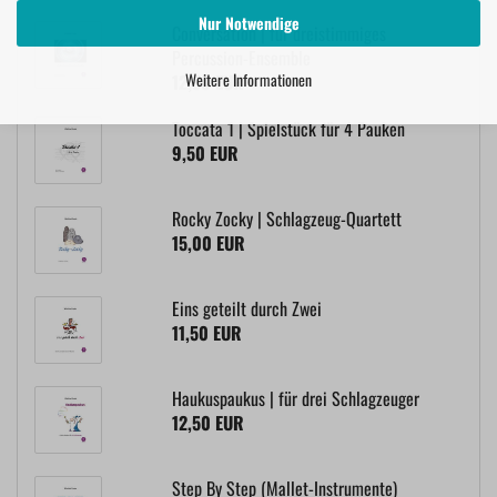
Nur Notwendige
Conversation | für dreistimmiges
Percussion-Ensemble
Weitere Informationen
12,50 EUR
Toccata 1 | Spielstück für 4 Pauken
9,50 EUR
Rocky Zocky | Schlagzeug-Quartett
15,00 EUR
Eins geteilt durch Zwei
11,50 EUR
Haukuspaukus | für drei Schlagzeuger
12,50 EUR
Step By Step (Mallet-Instrumente)