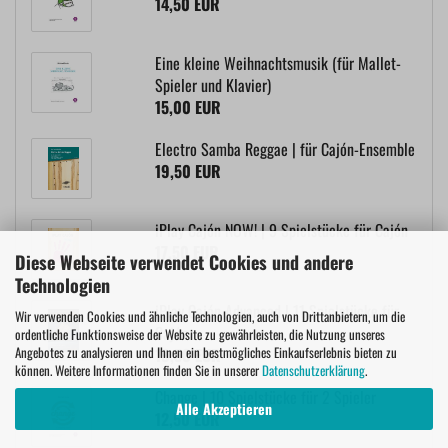
14,50 EUR
Eine kleine Weihnachtsmusik (für Mallet-
Spieler und Klavier)
15,00 EUR
Electro Samba Reggae | für Cajón-Ensemble
19,50 EUR
iPlay Cajón NOW! | 9 Spielstücke für Cajón
17,50 EUR
Diese Webseite verwendet Cookies und andere
Technologien
iPlay Cajón Advanced | 11 Spielstücke für
Wir verwenden Cookies und ähnliche Technologien, auch von Drittanbietern, um die
Cajón
ordentliche Funktionsweise der Website zu gewährleisten, die Nutzung unseres
Angebotes zu analysieren und Ihnen ein bestmögliches Einkaufserlebnis bieten zu
19,50 EUR
können. Weitere Informationen finden Sie in unserer
Datenschutzerklärung
.
Change | 10 Spielstücke für 2 Spieler
Alle Akzeptieren
12,50 EUR