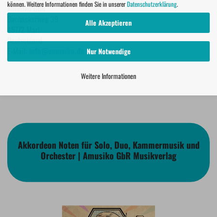
können. Weitere Informationen finden Sie in unserer
Datenschutzerklärung
.
Amusiko GbR
Bachackerweg 39
Alle Akzeptieren
45772 Marl
Deutschland
E-Mail:
info@amusiko.de
Nur Notwendige
Weitere Informationen
Akkordeon Noten für Solo, Duo, Kammermusik und
Orchester | Amusiko GbR Musikverlag