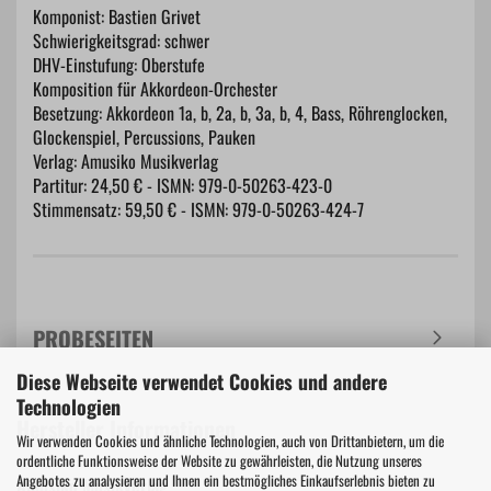
Komponist: Bastien Grivet
Schwierigkeitsgrad: schwer
DHV-Einstufung: Oberstufe
Komposition für Akkordeon-Orchester
Besetzung: Akkordeon 1a, b, 2a, b, 3a, b, 4, Bass, Röhrenglocken,
Glockenspiel, Percussions, Pauken
Verlag: Amusiko Musikverlag
Partitur: 24,50 € - ISMN: 979-0-50263-423-0
Stimmensatz: 59,50 € - ISMN: 979-0-50263-424-7
PROBESEITEN
Diese Webseite verwendet Cookies und andere
Technologien
Hersteller Informationen
Wir verwenden Cookies und ähnliche Technologien, auch von Drittanbietern, um die
ordentliche Funktionsweise der Website zu gewährleisten, die Nutzung unseres
Angebotes zu analysieren und Ihnen ein bestmögliches Einkaufserlebnis bieten zu
Amusiko Musikverlag