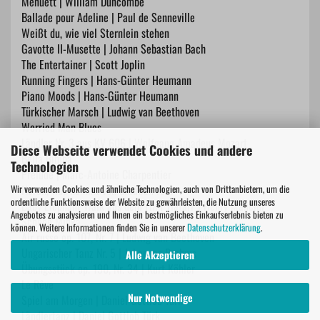
Menuett | William Duncombe
Ballade pour Adeline | Paul de Senneville
Weißt du, wie viel Sternlein stehen
Gavotte II-Musette | Johann Sebastian Bach
The Entertainer | Scott Joplin
Running Fingers | Hans-Günter Heumann
Piano Moods | Hans-Günter Heumann
Türkischer Marsch | Ludwig van Beethoven
Worried Man Blues
Ländler Nr. 3 aus KV 606 | Wolfgang Amadeus Mozart
Diese Webseite verwendet Cookies und andere
Bella Bimba
Technologien
Prélude | Marc-Antoine Charpentier
Horch, was kommt von draußen rein
Wir verwenden Cookies und ähnliche Technologien, auch von Drittanbietern, um die
ordentliche Funktionsweise der Website zu gewährleisten, die Nutzung unseres
Baby Elephant Walk aus dem Film 'Hatari' | Henry Mancini
Angebotes zu analysieren und Ihnen ein bestmögliches Einkaufserlebnis bieten zu
Schöne Minka
können. Weitere Informationen finden Sie in unserer
Datenschutzerklärung
.
Air russe op. 107, Nr. 7 | Ludwig van Beethoven
Ungarischer Tanz Nr. 5 | Johannes Brahms
Alle Akzeptieren
Übungsstück op. 190, Nr. 34 | Kurt Köhler
Le Rêve
Nur Notwendige
Spiel am Morgen | Daniel Gottlob Türk
Ländlertanz | Daniel Gottlob Türk