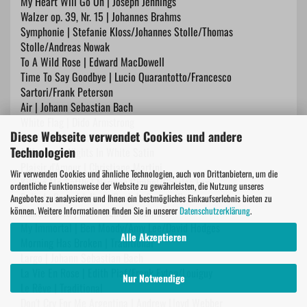
My Heart Will Go On | Joseph Jennings
Walzer op. 39, Nr. 15 | Johannes Brahms
Symphonie | Stefanie Kloss/Johannes Stolle/Thomas
Stolle/Andreas Nowak
To A Wild Rose | Edward MacDowell
Time To Say Goodbye | Lucio Quarantotto/Francesco
Sartori/Frank Peterson
Air | Johann Sebastian Bach
White Flag | Dido Armstrong
Diese Webseite verwendet Cookies und andere
Letzte Rose | Friedrich von Flotow
Technologien
J. Hayward: Nights In White Satin
Plaisir d'Amour | Christiane Martini
Wir verwenden Cookies und ähnliche Technologien, auch von Drittanbietern, um die
Killing Me Softly | Norman Gimbel/Charles Fox
ordentliche Funktionsweise der Website zu gewährleisten, die Nutzung unseres
Ballade Pour Adeline | Paul de Senneville
Angebotes zu analysieren und Ihnen ein bestmögliches Einkaufserlebnis bieten zu
können. Weitere Informationen finden Sie in unserer
Datenschutzerklärung
.
Endless Love | Hans-Günter Heumann
My Immortal | Ben Moody/Amy Lee/David Hodges
Alle Akzeptieren
Morning Has Broken | Traditional
Largo | Johann Sebastian Bach
La Vie En Rose | Edith Piaf/Frank Eyton/Louiguy
Nur Notwendige
Le Rêve | Traditional
Don't Cry For Me Argentina | Andrew Lloyd Webber