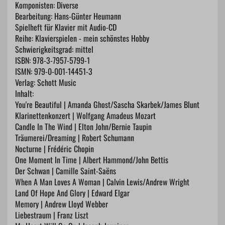
Komponisten: Diverse
Bearbeitung: Hans-Günter Heumann
Spielheft für Klavier mit Audio-CD
Reihe: Klavierspielen - mein schönstes Hobby
Schwierigkeitsgrad: mittel
ISBN: ​​978-3-7957-5799-1
ISMN: 979-0-001-14451-3
Verlag: Schott Music
Inhalt:
You're Beautiful | Amanda Ghost/Sascha Skarbek/James Blunt
Klarinettenkonzert | Wolfgang Amadeus Mozart
Candle In The Wind | Elton John/Bernie Taupin
Träumerei/Dreaming | Robert Schumann
Nocturne | Frédéric Chopin
One Moment In Time | Albert Hammond/John Bettis
Der Schwan | Camille Saint-Saëns
When A Man Loves A Woman | Calvin Lewis/Andrew Wright
Land Of Hope And Glory | Edward Elgar
Memory | Andrew Lloyd Webber
Liebestraum | Franz Liszt