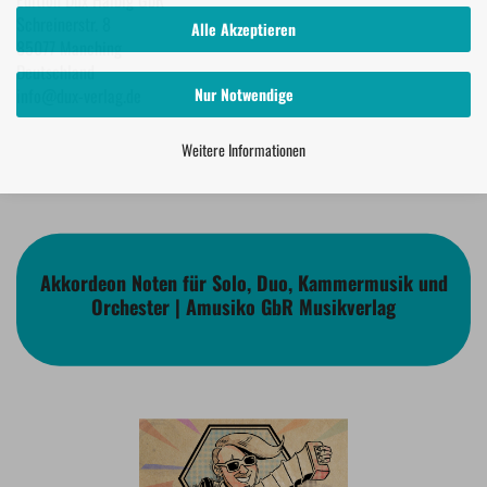
Edition Dux Halbig GbR
Schreinerstr. 8
Alle Akzeptieren
85077 Manching
Deutschland
Nur Notwendige
info@dux-verlag.de
Weitere Informationen
Akkordeon Noten für Solo, Duo, Kammermusik und
Orchester | Amusiko GbR Musikverlag