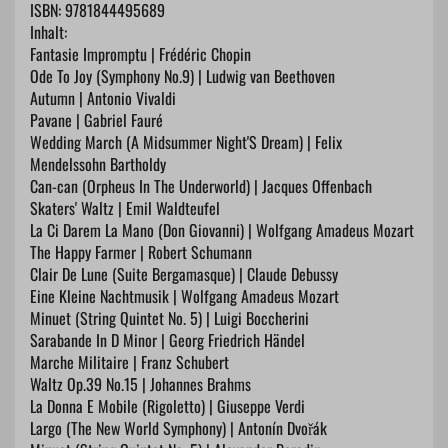
ISBN: 9781844495689
Inhalt:
Fantasie Impromptu | Frédéric Chopin
Ode To Joy (Symphony No.9) | Ludwig van Beethoven
Autumn | Antonio Vivaldi
Pavane | Gabriel Fauré
Wedding March (A Midsummer Night'S Dream) | Felix
Mendelssohn Bartholdy
Can-can (Orpheus In The Underworld) | Jacques Offenbach
Skaters' Waltz | Emil Waldteufel
La Ci Darem La Mano (Don Giovanni) | Wolfgang Amadeus Mozart
The Happy Farmer | Robert Schumann
Clair De Lune (Suite Bergamasque) | Claude Debussy
Eine Kleine Nachtmusik | Wolfgang Amadeus Mozart
Minuet (String Quintet No. 5) | Luigi Boccherini
Sarabande In D Minor | Georg Friedrich Händel
Marche Militaire | Franz Schubert
Waltz Op.39 No.15 | Johannes Brahms
La Donna E Mobile (Rigoletto) | Giuseppe Verdi
Largo (The New World Symphony) | Antonín Dvořák