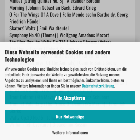
Minuet (String Quintet No. 5) | Alexander Borodin
Morning | Johann Sebastian Bach, Edvard Grieg
O For The Wings Of A Dove | Felix Mendelssohn Bartholdy, Georg
Friedrich Händel
Skaters' Waltz | Emil Waldteufel
Symphony No.40 (Theme) | Wolfgang Amadeus Mozart
The Blue Danube Waltz Op.314 | Johann Strauss (Vater)
The Happy Farmer | Robert Schumann
Diese Webseite verwendet Cookies und andere
The Harmonious Blacksmith | Georg Friedrich Händel
Technologien
The Swan (Carnival Of The Animals) | Camille Saint-Saëns
Theme (Swan Lake) | Peter Iljitsch Tschaikowsky
Wir verwenden Cookies und ähnliche Technologien, auch von Drittanbietern, um die
ordentliche Funktionsweise der Website zu gewährleisten, die Nutzung unseres
Theme (Symphony No.94 In G 'The Surprise') | Joseph Haydn
Angebotes zu analysieren und Ihnen ein bestmögliches Einkaufserlebnis bieten zu
To A Wild Rose (Woodland Sketches Op.51) | Edward MacDowell
können. Weitere Informationen finden Sie in unserer
Datenschutzerklärung
.
Toreador's Song | Eric Carmen, Georges Bizet
Trout Quintet (4th Movement Theme) | Franz Schubert
Alle Akzeptieren
Trumpet Voluntary (The Prince Of Denmark's March) | Jeremiah
Clarke
Nur Notwendige
Waltz Op.39 No.15 | Johannes Brahms
William Tell Overture | Gioacchino Rossini
Weitere Informationen