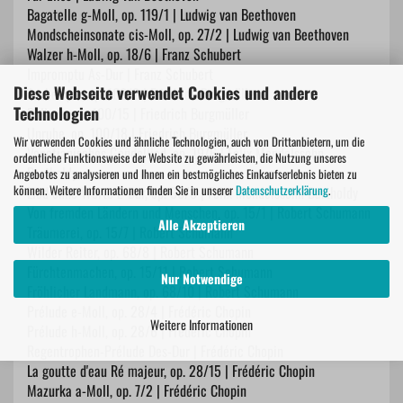
Bagatelle g-Moll, op. 119/1 | Ludwig van Beethoven
Mondscheinsonate cis-Moll, op. 27/2 | Ludwig van Beethoven
Walzer h-Moll, op. 18/6 | Franz Schubert
Impromptu As-Dur | Franz Schubert
Diese Webseite verwendet Cookies und andere
Arabesque, op. 100/2 | Friedrich Burgmüller
Technologien
Ballade, op. 100/15 | Friedrich Burgmüller
Unruhe, op. 100/18 | Friedrich Burgmüller
Wir verwenden Cookies und ähnliche Technologien, auch von Drittanbietern, um die
Venetianisches Gondellied, op. 19/6 | Felix Mendelssohn
ordentliche Funktionsweise der Website zu gewährleisten, die Nutzung unseres
Bartholdy
Angebotes zu analysieren und Ihnen ein bestmögliches Einkaufserlebnis bieten zu
können. Weitere Informationen finden Sie in unserer
Datenschutzerklärung
.
Lied ohne Worte E-Dur, op. 30/3 | Felix Mendelssohn Bartholdy
Von fremden Ländern und Menschen, op. 15/1 | Robert Schumann
Alle Akzeptieren
Träumerei, op. 15/7 | Robert Schumann
Wilder Reiter, op. 68/8 | Robert Schumann
Fürchtenmachen, op. 15/11 | Robert Schumann
Nur Notwendige
Fröhlicher Landmann, op. 68/10 | Robert Schumann
Prélude e-Moll, op. 28/4 | Frédéric Chopin
Weitere Informationen
Prélude h-Moll, op. 28/6 | Frédéric Chopin
Regentrophen-Prélude Des-Dur | Frédéric Chopin
La goutte d'eau Ré majeur, op. 28/15 | Frédéric Chopin
Mazurka a-Moll, op. 7/2 | Frédéric Chopin