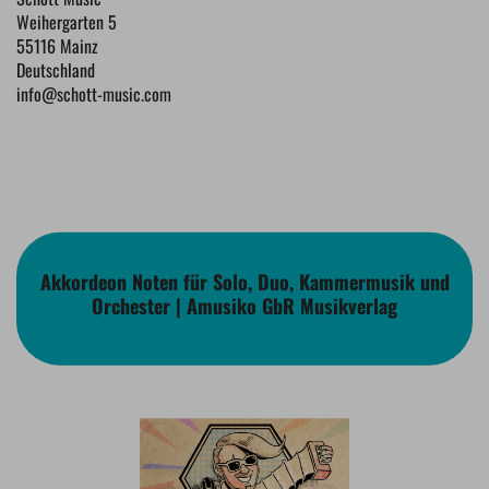
Weihergarten 5
55116 Mainz
Deutschland
info@schott-music.com
Akkordeon Noten für Solo, Duo, Kammermusik und
Orchester | Amusiko GbR Musikverlag