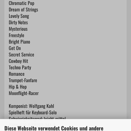
Chromatic Pop
Dream of Strings
Lovely Song
Dirty Notes
Mysterious
Freestyle
Bright Piano
Get On
Secret Service
Cowboy Hit
Techno Party
Romance
Trumpet-Fanfare
Hip & Hop
Moonflight-Racer
Komponist: Wolfgang Kahl
Spielheft für Keyboard-Solo
Schwierigkeitsgrad: leicht-mittel
ISMN: 979-0-50263-344-8
Diese Webseite verwendet Cookies und andere