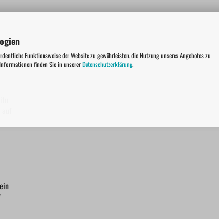
logien
ordentliche Funktionsweise der Website zu gewährleisten, die Nutzung unseres Angebotes zu
u?
 Informationen finden Sie in unserer
Datenschutzerklärung
.
itn
 auf
ein
f