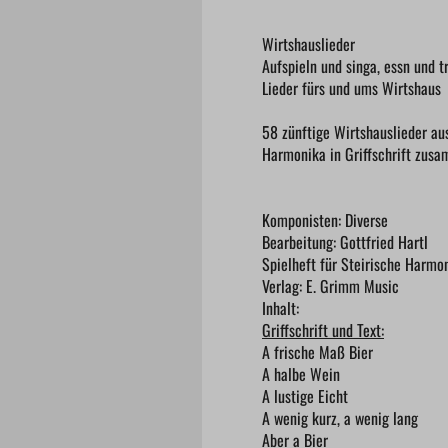
Wirtshauslieder
Aufspieln und singa, essn und tr
Lieder fürs und ums Wirtshaus
58 zünftige Wirtshauslieder aus
Harmonika in Griffschrift zusa
Komponisten: Diverse
Bearbeitung: Gottfried Hartl
Spielheft für Steirische Harmon
Verlag: E. Grimm Music
Inhalt:
Griffschrift und Text:
A frische Maß Bier
A halbe Wein
A lustige Eicht
A wenig kurz, a wenig lang
Aber a Bier