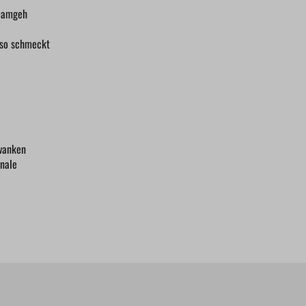
hoamgeh
 so schmeckt
 wanken
nnale