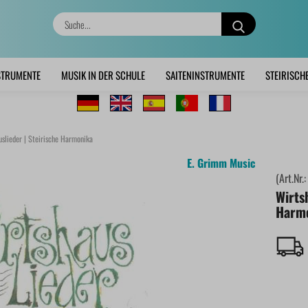
Suche...
STRUMENTE
MUSIK IN DER SCHULE
SAITENINSTRUMENTE
STEIRISCH
slieder | Steirische Harmonika
E. Grimm Music
(Art.Nr.
Wirtsh
Harm