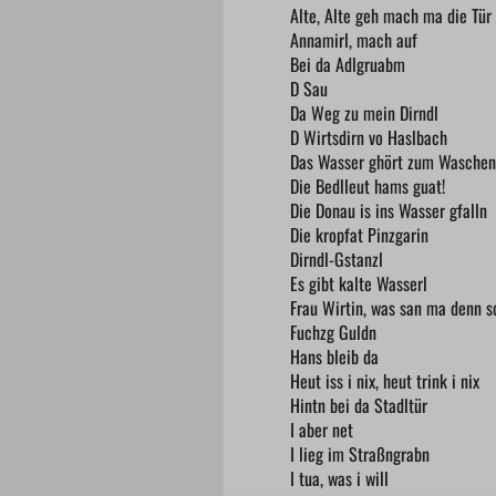
Alte, Alte geh mach ma die Tür
Annamirl, mach auf
Bei da Adlgruabm
D Sau
Da Weg zu mein Dirndl
D Wirtsdirn vo Haslbach
Das Wasser ghört zum Waschen
Die Bedlleut hams guat!
Die Donau is ins Wasser gfalln
Die kropfat Pinzgarin
Dirndl-Gstanzl
Es gibt kalte Wasserl
Frau Wirtin, was san ma denn s
Fuchzg Guldn
Hans bleib da
Heut iss i nix, heut trink i nix
Hintn bei da Stadltür
I aber net
I lieg im Straßngrabn
I tua, was i will