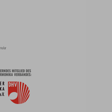
mular
ERNDES MITGLIED DES
RMONIKA VERBANDES: