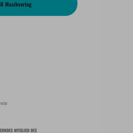
bR Musikverlag
mular
ERNDES MITGLIED DES