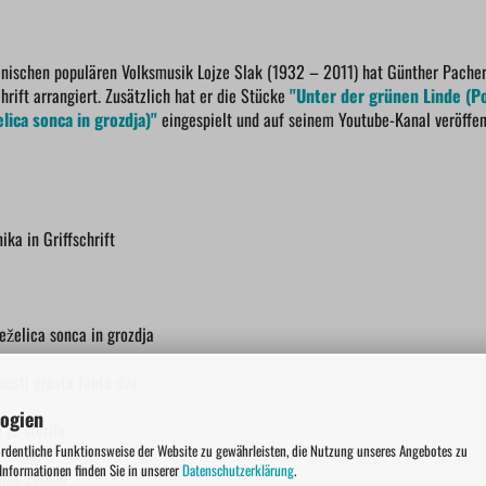
enischen populären Volksmusik Lojze Slak (1932 – 2011) hat Günther Pacher 
hrift arrangiert. Zusätzlich hat er die Stücke
"Unter der grünen Linde (Po
ica sonca in grozdja)"
eingespielt und auf seinem Youtube-Kanal veröffent
ika in Griffschrift
eželica sonca in grozdja
esti gresta fanta dva
logien
 je storila
ordentliche Funktionsweise der Website zu gewährleisten, die Nutzung unseres Angebotes zu
a menoj
 Informationen finden Sie in unserer
Datenschutzerklärung
.
pico zeleno