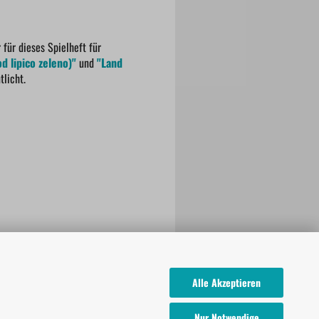
für dieses Spielheft für
d lipico zeleno)"
und
"Land
licht.
Alle Akzeptieren
Nur Notwendige