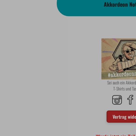
Akkordeon Not
Sei auch ein Akko
T-Shirts und T
Vertrag wid