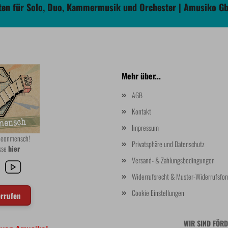
en für Solo, Duo, Kammermusik und Orchester | Amusiko G
Mehr über...
AGB
Kontakt
Impressum
rdeonmensch!
Privatsphäre und Datenschutz
asse
hier
Versand- & Zahlungsbedingungen
Widerrufsrecht & Muster-Widerrufsfor
Cookie Einstellungen
errufen
WIR SIND FÖRD