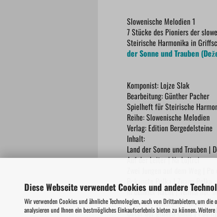
Slowenische Melodien 1
7 Stücke des Pioniers der slow
Steirische Harmonika in Griffsc
der Sonne und Trauben (Dežel
Komponist: Lojze Slak
Bearbeitung: Günther Pacher
Spielheft für Steirische Harmon
Reihe: Slowenische Melodien
Verlag: Edition Bergedelsteine
Inhalt:
Land der Sonne und Trauben | D
Auf der Leiter | Na Lojtrci
Zwei Jungen auf dem Weg | Po c
Bekannte Polka | Znana Polka
Diese Webseite verwendet Cookies und andere Techno
In dunkler Nacht | Temna noč se
Wir verwenden Cookies und ähnliche Technologien, auch von Drittanbietern, um die 
Folge mir nicht | Nič ne hodi z
analysieren und Ihnen ein bestmögliches Einkaufserlebnis bieten zu können. Weitere
Unter der grünen Linde | Pod li