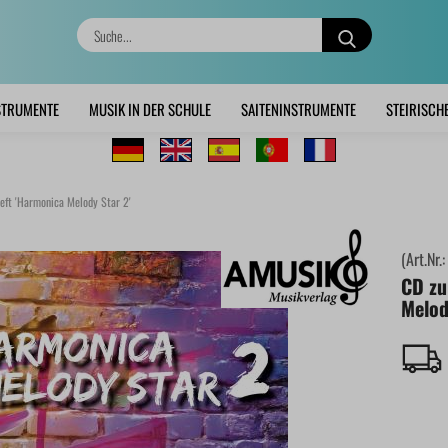
Suche...
STRUMENTE
MUSIK IN DER SCHULE
SAITENINSTRUMENTE
STEIRISCH
eft 'Harmonica Melody Star 2'
(Art.Nr.
CD zu
Melod