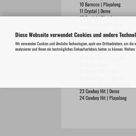
10 Barocco | Playalong
11 Crystal | Demo
12 Crystal | Playalong
13 Church Organ | Demo
14 Church Organ | Playalong
Diese Webseite verwendet Cookies und andere Techno
15 Fantasia | Demo
Wir verwenden Cookies und ähnliche Technologien, auch von Drittanbietern, um die 
16 Fantasia | Playalong
analysieren und Ihnen ein bestmögliches Einkaufserlebnis bieten zu können. Weitere
17 Metal Pad | Demo
18 Metal Pad | Playalong
19 Bossa | Demo
20 Bossa | Playalong
21 Dream Dance | Demo
22 Dream Dance | Playalong
23 Cowboy Hit | Demo
24 Cowboy Hit | Playalong