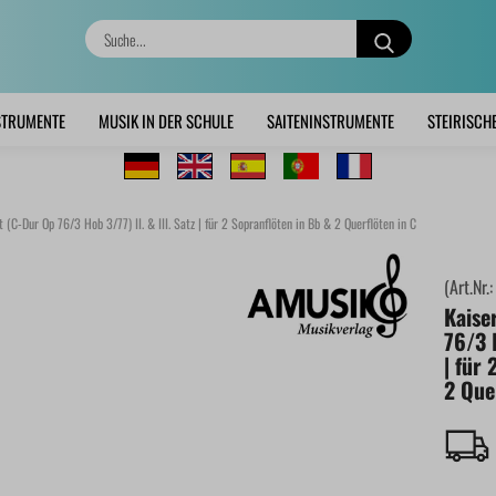
Suche...
STRUMENTE
MUSIK IN DER SCHULE
SAITENINSTRUMENTE
STEIRISCH
 (C-Dur Op 76/3 Hob 3/77) II. & III. Satz | für 2 Sopranflöten in Bb & 2 Querflöten in C
(Art.Nr.
Kaise
76/3 H
| für
2 Que