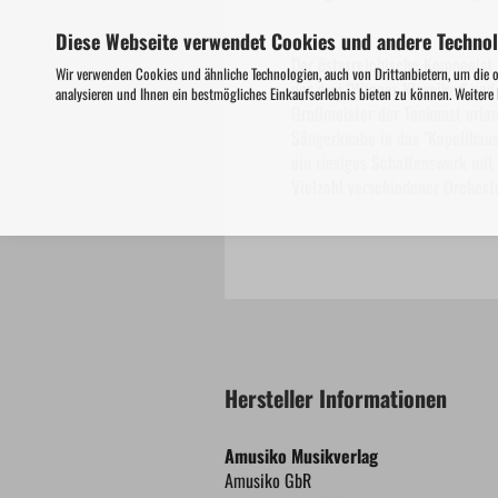
Diese Webseite verwendet Cookies und andere Techno
Der österreichische Komponist 
Wir verwenden Cookies und ähnliche Technologien, auch von Drittanbietern, um die 
der drei "Wiener Klassiker" un
analysieren und Ihnen ein bestmögliches Einkaufserlebnis bieten zu können. Weitere
Großmeister der Tonkunst erlan
Sängerknabe in das "Kapellhaus
ein riesiges Schaffenswerk mit 
Vielzahl verschiedener Orchest
Hersteller Informationen
Amusiko Musikverlag
Amusiko GbR