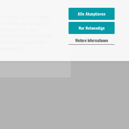
Alle Akzeptieren
9 in Wien. Er ist der älteste
d Beethoven geprägt wurde. Als
Nur Notwendige
e Joseph in Wien als
errichtet wurde. Er hinterließ
Weitere Informationen
Instrumente. Zudem ist eine
ichquartette.