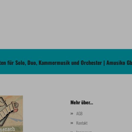
en für Solo, Duo, Kammermusik und Orchester | Amusiko G
Mehr über...
AGB
Kontakt