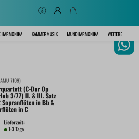
E HARMONIKA
KAMMERMUSIK
MUNDHARMONIKA
WEITERE
:
AMU-7109
)
rquartett (C-Dur Op
ob 3/77) II. & III. Satz
 2 Sopranflöten in Bb &
rflöten in C
Lieferzeit:
1-3 Tage