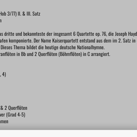
b 3/77) II. & III. Satz
n
as dritte und bekannteste der insgesamt 6 Quartette op. 76, die Joseph Hayd
fen komponierte. Der Name Kaiserquartett entstand aus dem im 2. Satz in 
. Dieses Thema bildet die heutige deutsche Nationalhymne.
nflöten in Bb und 2 Querflöten (Böhmflöten) in C arrangiert.
, 4)
 & 2 Querflöten
wer (Grad 4-5)
immen