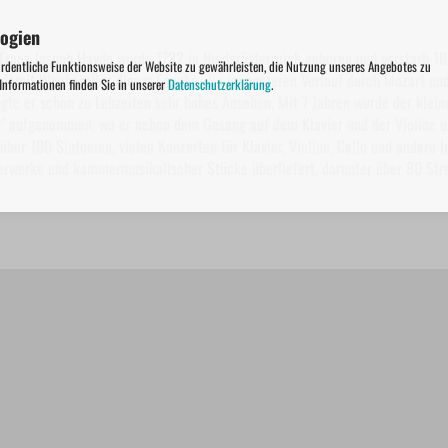
logien
Franz Joseph Haydn wurde 1732 in Niederösterreich geboren und verstarb 180
ordentliche Funktionsweise der Website zu gewährleisten, die Nutzung unseres Angebotes zu
d damit Wegbereiter dieser Epoche, die im weiteren Verlauf durch Mozart un
 Informationen finden Sie in unserer
Datenschutzerklärung
.
gte er schon zu Lebzeiten sehr hohes Ansehen. Mit 7 Jahren wurde der klein
" aufgenommen, wo er neben dem Gesang auf dem Klavier und der Violine unt
über 100 Sinfonien, vielen Konzerten für Klavier, Violine, Cello und andere 
erwerke und kammermusikalischer Stücke überliefert, darunter über 80 Stre