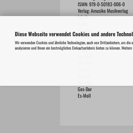
ISMN: 979-0-50183-006-0
Verlag: Amusiko Musikverlag
Inhalt:
E-Dur
Cis-Moll
Diese Webseite verwendet Cookies und andere Techno
As-Dur
Wir verwenden Cookies und ähnliche Technologien, auch von Drittanbietern, um die 
F-Moll
analysieren und Ihnen ein bestmögliches Einkaufserlebnis bieten zu können. Weitere
H-Dur
Gis-Moll
Des-Dur
B-Moll
Fis-Dur
Dis-Moll
Ges-Dur
Es-Moll