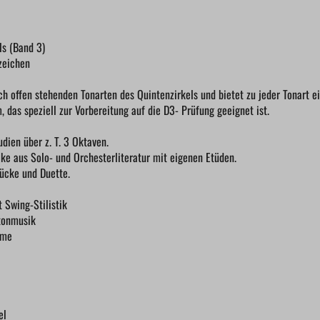
ls (Band 3)
zeichen
ch offen stehenden Tonarten des Quintenzirkels und bietet zu jeder Tonart e
das speziell zur Vorbereitung auf die D3- Prüfung geeignet ist.
udien über z. T. 3 Oktaven.
cke aus Solo- und Orchesterliteratur mit eigenen Etüden.
ücke und Duette.
 Swing-Stilistik
ftonmusik
eme
el