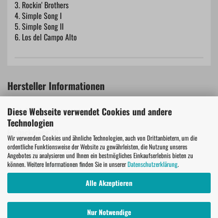
3. Rockin' Brothers
4. Simple Song I
5. Simple Song II
6. Los del Campo Alto
Hersteller Informationen
Heck Musikverlag
Diese Webseite verwendet Cookies und andere
Amusiko GbR
Technologien
Bachackerweg 39
Wir verwenden Cookies und ähnliche Technologien, auch von Drittanbietern, um die
45772 Marl
ordentliche Funktionsweise der Website zu gewährleisten, die Nutzung unseres
Deutschland
Angebotes zu analysieren und Ihnen ein bestmögliches Einkaufserlebnis bieten zu
E-Mail:
info@amusiko.de
können. Weitere Informationen finden Sie in unserer
Datenschutzerklärung
.
Alle Akzeptieren
Nur Notwendige