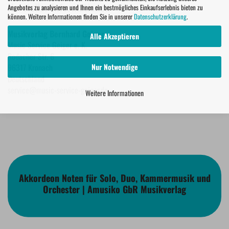
Hersteller Informationen
Angebotes zu analysieren und Ihnen ein bestmögliches Einkaufserlebnis bieten zu
können. Weitere Informationen finden Sie in unserer
Datenschutzerklärung
.
Musikverlag Bernhard Geiger
Alle Akzeptieren
Music Service Geiger e. K.
Rodacher Str. 6
Nur Notwendige
96317 Kronach
Deutschland
service@music-service-geiger.de
Weitere Informationen
Akkordeon Noten für Solo, Duo, Kammermusik und
Orchester | Amusiko GbR Musikverlag