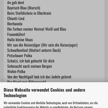
An geh dent
Bayrisch Blau (Marsch)
Beim Stelldichein in Oberkrain
Chianti-Lied
Bierhannla
Die Farben meiner Heimat Weiß und Blau
Frauenkäferl
Hallo kleine Maus
Mir san die Kaiserjäger (Mir sein die Kaiserjager)
Schwalbenlied (Mutterl unterm Dach)
Petschauer Polka
Schatzi, ich hab gekocht für dich
Sehnsucht nach meinen Bergen
Wohin-Polka
Von der Nachtigall hab ich das Jodeln gelernt
Der Mond vom Böhmerwald
Trinksprüche
Diese Webseite verwendet Cookies und andere
Technologien
Wir verwenden Cookies und ähnliche Technologien, auch von Drittanbietern, um die
ordentliche Funktionsweise der Website zu gewährleisten, die Nutzung unseres