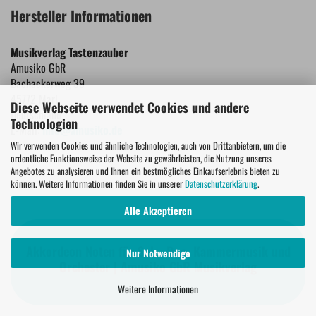
Hersteller Informationen
Musikverlag Tastenzauber
Amusiko GbR
Bachackerweg 39
45772 Marl
Diese Webseite verwendet Cookies und andere
Deutschland
Technologien
E-Mail:
info@amusiko.de
Wir verwenden Cookies und ähnliche Technologien, auch von Drittanbietern, um die
ordentliche Funktionsweise der Website zu gewährleisten, die Nutzung unseres
Angebotes zu analysieren und Ihnen ein bestmögliches Einkaufserlebnis bieten zu
können. Weitere Informationen finden Sie in unserer
Datenschutzerklärung
.
Alle Akzeptieren
Akkordeon Noten für Solo, Duo, Kammermusik und
Nur Notwendige
Orchester | Amusiko GbR Musikverlag
Weitere Informationen