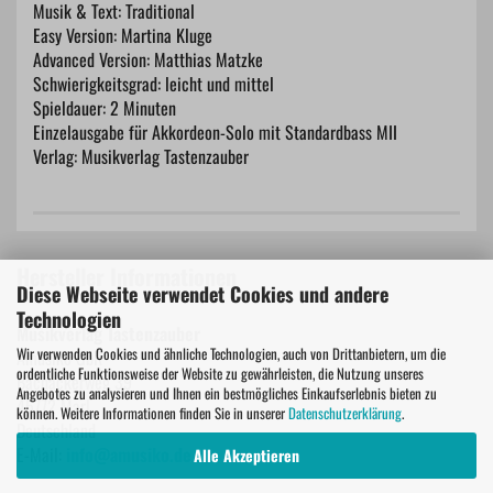
Musik & Text: Traditional
Easy Version: Martina Kluge
Advanced Version: Matthias Matzke
Schwierigkeitsgrad: leicht und mittel
Spieldauer: 2 Minuten
Einzelausgabe für Akkordeon-Solo mit Standardbass MII
Verlag: Musikverlag Tastenzauber
Hersteller Informationen
Diese Webseite verwendet Cookies und andere
Technologien
Musikverlag Tastenzauber
Wir verwenden Cookies und ähnliche Technologien, auch von Drittanbietern, um die
Amusiko GbR
ordentliche Funktionsweise der Website zu gewährleisten, die Nutzung unseres
Bachackerweg 39
Angebotes zu analysieren und Ihnen ein bestmögliches Einkaufserlebnis bieten zu
45772 Marl
können. Weitere Informationen finden Sie in unserer
Datenschutzerklärung
.
Deutschland
E-Mail:
info@amusiko.de
Alle Akzeptieren