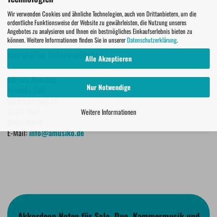
PROBESEITEN
Wir verwenden Cookies und ähnliche Technologien, auch von Drittanbietern, um die
ordentliche Funktionsweise der Website zu gewährleisten, die Nutzung unseres
Angebotes zu analysieren und Ihnen ein bestmögliches Einkaufserlebnis bieten zu
können. Weitere Informationen finden Sie in unserer
Datenschutzerklärung
.
Hersteller Informationen
Alle Akzeptieren
Edition Avantus
Nur Notwendige
Amusiko GbR
Bachackerweg 39
45772 Marl
Weitere Informationen
Deutschland
E-Mail:
info@amusiko.de
Akkordeon Noten für Solo, Duo, Kammermusik und