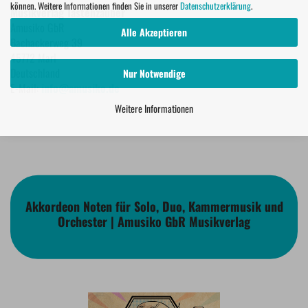
können. Weitere Informationen finden Sie in unserer
Datenschutzerklärung
.
Musikverlag Tastenzauber
Amusiko GbR
Alle Akzeptieren
Bachackerweg 39
45772 Marl
Deutschland
Nur Notwendige
E-Mail:
info@amusiko.de
Weitere Informationen
Akkordeon Noten für Solo, Duo, Kammermusik und
Orchester | Amusiko GbR Musikverlag