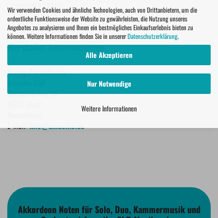
PROBESEITE
Wir verwenden Cookies und ähnliche Technologien, auch von Drittanbietern, um die
ordentliche Funktionsweise der Website zu gewährleisten, die Nutzung unseres
Angebotes zu analysieren und Ihnen ein bestmögliches Einkaufserlebnis bieten zu
können. Weitere Informationen finden Sie in unserer
Datenschutzerklärung
.
Hersteller Informationen
Alle Akzeptieren
Verlag Purzelbaum
Amusiko GbR
Nur Notwendige
Bachackerweg 39
45772 Marl
Weitere Informationen
Deutschland
E-Mail:
info@amusiko.de
Akkordeon Noten für Solo, Duo, Kammermusik und