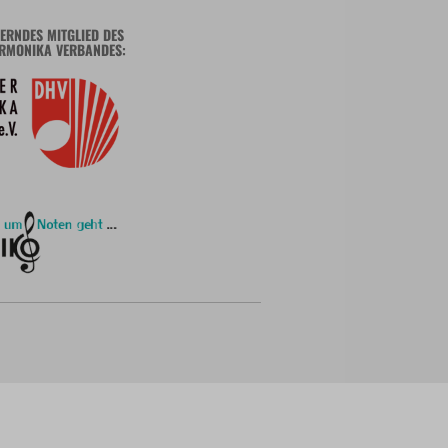
ERNDES MITGLIED DES
RMONIKA VERBANDES: