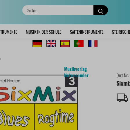
Suche...
STRUMENTE
MUSIK IN DER SCHULE
SAITENINSTRUMENTE
STEIRISCH
n
Musikverlag
Notensender
(Art.Nr.
Sixmi