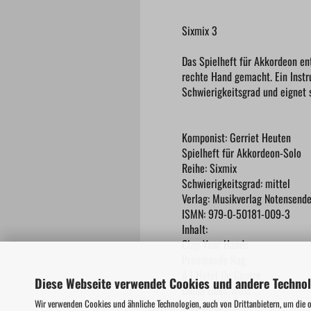
Sixmix 3
Das Spielheft für Akkordeon en
rechte Hand gemacht. Ein Instr
Schwierigkeitsgrad und eignet s
Komponist: Gerriet Heuten
Spielheft für Akkordeon-Solo
Reihe: Sixmix
Schwierigkeitsgrad: mittel
Verlag: Musikverlag Notensende
ISMN: 979-0-50181-009-3
Inhalt:
Clap Your Hands
Promenade Rag
A L'Hotel Du Centre
Diese Webseite verwendet Cookies und andere Techno
China Goes West
Wir verwenden Cookies und ähnliche Technologien, auch von Drittanbietern, um die 
Esperanza