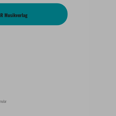
bR Musikverlag
mular