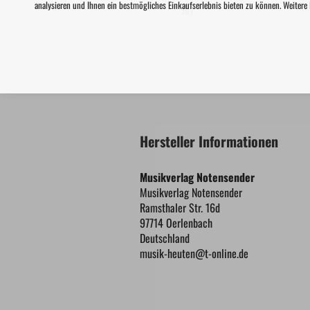
analysieren und Ihnen ein bestmögliches Einkaufserlebnis bieten zu können. Weitere
Joy
Hersteller Informationen
Musikverlag Notensender
Musikverlag Notensender
Ramsthaler Str. 16d
97714 Oerlenbach
Deutschland
musik-heuten@t-online.de