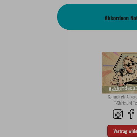
Akkordeon Not
Sei auch ein Akko
T-Shirts und T
Vertrag wid