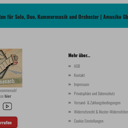
en für Solo, Duo, Kammermusik und Orchester | Amusiko G
Mehr über...
AGB
Kontakt
Impressum
rdeonmensch!
Privatsphäre und Datenschutz
asse
hier
Versand- & Zahlungsbedingungen
Widerrufsrecht & Muster-Widerrufsfor
Cookie Einstellungen
errufen