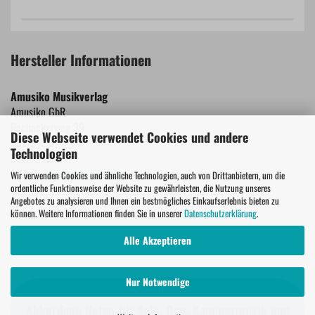
Hersteller Informationen
Amusiko Musikverlag
Amusiko GbR
Bachackerweg 39
Diese Webseite verwendet Cookies und andere
45772 Marl
Technologien
Deutschland
E-Mail:
info@amusiko.de
Wir verwenden Cookies und ähnliche Technologien, auch von Drittanbietern, um die
ordentliche Funktionsweise der Website zu gewährleisten, die Nutzung unseres
Angebotes zu analysieren und Ihnen ein bestmögliches Einkaufserlebnis bieten zu
können. Weitere Informationen finden Sie in unserer
Datenschutzerklärung
.
Alle Akzeptieren
Nur Notwendige
Akkordeon Noten für Solo, Duo, Kammermusik und