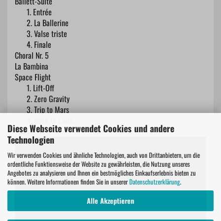
Ballett-Suite
1. Entrée
2. La Ballerine
3. Valse triste
4. Finale
Choral Nr. 5
La Bambina
Space Flight
1. Lift-Off
2. Zero Gravity
3. Trip to Mars
4. Back to Earth
Diese Webseite verwendet Cookies und andere
Tumble Rag
Technologien
Wir verwenden Cookies und ähnliche Technologien, auch von Drittanbietern, um die
ordentliche Funktionsweise der Website zu gewährleisten, die Nutzung unseres
Angebotes zu analysieren und Ihnen ein bestmögliches Einkaufserlebnis bieten zu
können. Weitere Informationen finden Sie in unserer
Datenschutzerklärung
.
Alle Akzeptieren