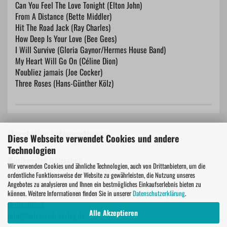
Can You Feel The Love Tonight (Elton John)
From A Distance (Bette Middler)
Hit The Road Jack (Ray Charles)
How Deep Is Your Love (Bee Gees)
I Will Survive (Gloria Gaynor/Hermes House Band)
My Heart Will Go On (Céline Dion)
N'oubliez jamais (Joe Cocker)
Three Roses (Hans-Günther Kölz)
Hersteller Informationen
Diese Webseite verwendet Cookies und andere
Technologien
Musikverlag Holzschuh
Wir verwenden Cookies und ähnliche Technologien, auch von Drittanbietern, um die
VHR Alfons Holzschuh Musikverlag
ordentliche Funktionsweise der Website zu gewährleisten, die Nutzung unseres
Schreinerstr. 8
Angebotes zu analysieren und Ihnen ein bestmögliches Einkaufserlebnis bieten zu
85077 Manching
können. Weitere Informationen finden Sie in unserer
Datenschutzerklärung
.
Deutschland
Alle Akzeptieren
info@holzschuh-verlag.de