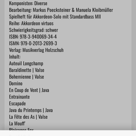
Komponisten: Diverse
Bearbeitung: Markus Poecksteiner & Manuela Kloibmüller
Spielheft für Akkordeon-Solo mit Standardbass MII
Reihe: Akkordeon virtuos
Schwierigkeitsgrad: schwer
ISBN: 978-3-940069-34-4
ISMN: 979-0-2013-2699-3
Verlag: Musikverlag Holzschuh
Inhalt:
Auteuil Longchamp
Baraldinette | Valse
Bohemienne | Valse
Domino
En Coup de Vent | Java
Entrainante
Escapade
Java du Printemps | Java
La Fête des As | Valse
La Mouff'
Plaisance Fox