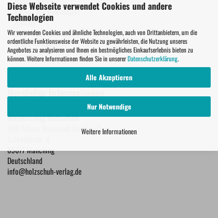
Rapid' | Polka
Diese Webseite verwendet Cookies und andere
Retour des Hirondelles
Technologien
Rivalité
Style Musette | Valse
Wir verwenden Cookies und ähnliche Technologien, auch von Drittanbietern, um die
ordentliche Funktionsweise der Website zu gewährleisten, die Nutzung unseres
9 Rue de Lappe
Angebotes zu analysieren und Ihnen ein bestmögliches Einkaufserlebnis bieten zu
können. Weitere Informationen finden Sie in unserer
Datenschutzerklärung
.
Alle Akzeptieren
Hersteller Informationen
Nur Notwendige
Musikverlag Holzschuh
VHR Alfons Holzschuh Musikverlag
Weitere Informationen
Schreinerstr. 8
85077 Manching
Deutschland
info@holzschuh-verlag.de