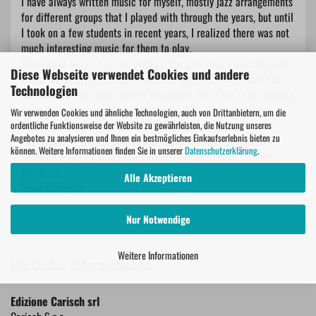
I have always written music for myself, mostly jazz arrangements
for different groups that I played with through the years, but until
I took on a few students in recent years, I realized there was not
much interesting music for them to play.
They heard some of my recordings, the solo one's especially and
Diese Webseite verwendet Cookies und andere
asked me to write arrangements that were not too diffcult but
Technologien
had some of the more modern Harmonies that I use in my playing
and a little more sophisticated musically.
Wir verwenden Cookies und ähnliche Technologien, auch von Drittanbietern, um die
They especially wanted some of the great standards or
ordentliche Funktionsweise der Website zu gewährleisten, die Nutzung unseres
Angebotes zu analysieren und Ihnen ein bestmögliches Einkaufserlebnis bieten zu
'Evergreens'. I started writing and found that I enjoyed it and
können. Weitere Informationen finden Sie in unserer
Datenschutzerklärung
.
received much good feedback from everyone. I hope you enjoy
this Book.
Alle Akzeptieren
Frank Marocco.
Nur Notwendige
Weitere Informationen
Hersteller Informationen
Edizione Carisch srl