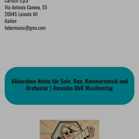
Carisch S.p.a
Via Antonio Canova, 55
20045 Lainate MI
Italien
fabermusic@gmx.com
Akkordeon Noten für Solo, Duo, Kammermusik und
Orchester | Amusiko GbR Musikverlag