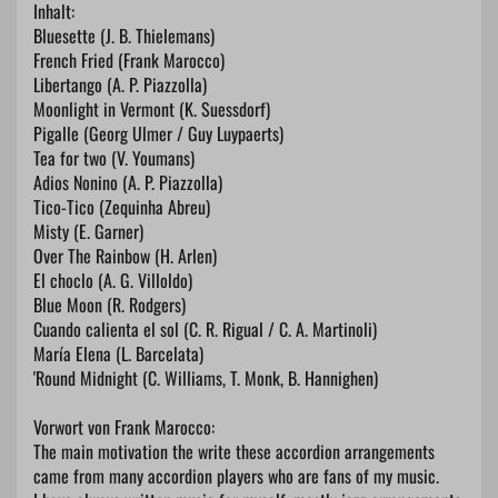
Inhalt:
Bluesette (J. B. Thielemans)
French Fried (Frank Marocco)
Libertango (A. P. Piazzolla)
Moonlight in Vermont (K. Suessdorf)
Pigalle (Georg Ulmer / Guy Luypaerts)
Tea for two (V. Youmans)
Adios Nonino (A. P. Piazzolla)
Tico-Tico (Zequinha Abreu)
Misty (E. Garner)
Over The Rainbow (H. Arlen)
El choclo (A. G. Villoldo)
Blue Moon (R. Rodgers)
Cuando calienta el sol (C. R. Rigual / C. A. Martinoli)
María Elena (L. Barcelata)
'Round Midnight (C. Williams, T. Monk, B. Hannighen)
Vorwort von Frank Marocco:
The main motivation the write these accordion arrangements
came from many accordion players who are fans of my music.