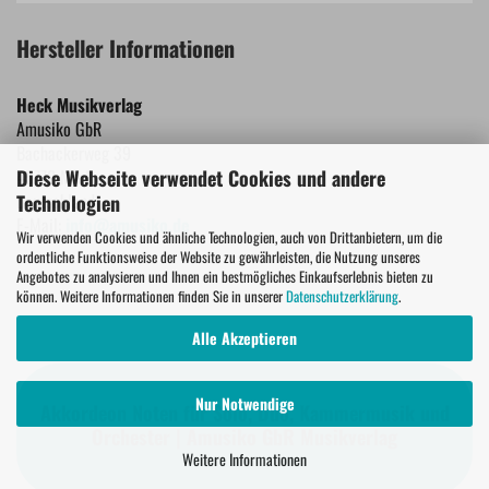
Hersteller Informationen
Heck Musikverlag
Amusiko GbR
Bachackerweg 39
45772 Marl
Diese Webseite verwendet Cookies und andere
Deutschland
Technologien
E-Mail:
info@amusiko.de
Wir verwenden Cookies und ähnliche Technologien, auch von Drittanbietern, um die
ordentliche Funktionsweise der Website zu gewährleisten, die Nutzung unseres
Angebotes zu analysieren und Ihnen ein bestmögliches Einkaufserlebnis bieten zu
können. Weitere Informationen finden Sie in unserer
Datenschutzerklärung
.
Alle Akzeptieren
Nur Notwendige
Akkordeon Noten für Solo, Duo, Kammermusik und
Orchester | Amusiko GbR Musikverlag
Weitere Informationen