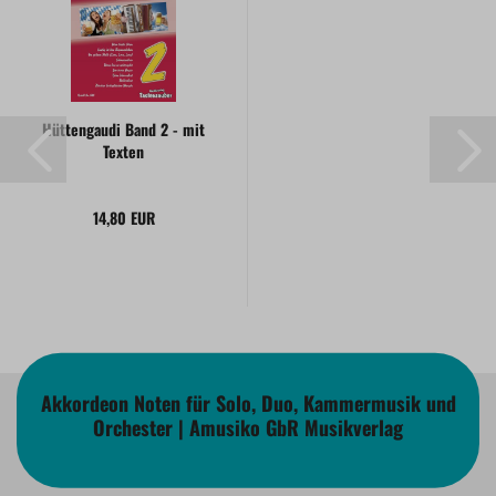
Hüttengaudi Band 2 - mit
Texten
14,80 EUR
Akkordeon Noten für Solo, Duo, Kammermusik und
Orchester | Amusiko GbR Musikverlag