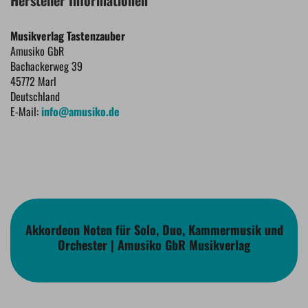
Musikverlag Tastenzauber
Amusiko GbR
Bachackerweg 39
45772 Marl
Deutschland
E-Mail:
info@amusiko.de
Akkordeon Noten für Solo, Duo, Kammermusik und
Orchester | Amusiko GbR Musikverlag