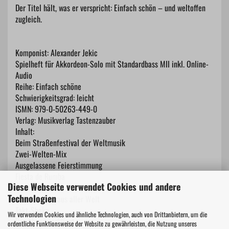
Der Titel hält, was er verspricht: Einfach schön – und weltoffen
zugleich.
Komponist: Alexander Jekic
Spielheft für Akkordeon-Solo mit Standardbass MII inkl. Online-
Audio
Reihe: Einfach schöne
Schwierigkeitsgrad: leicht
ISMN: 979-0-50263-449-0
Verlag: Musikverlag Tastenzauber
Inhalt:
Beim Straßenfestival der Weltmusik
Zwei-Welten-Mix
Ausgelassene Feierstimmung
Fiesta de Rumba
Diese Webseite verwendet Cookies und andere
World Waltz
Technologien
Spezialitäten aus aller Welt
Takt-Shake
Wir verwenden Cookies und ähnliche Technologien, auch von Drittanbietern, um die
Der Abend verklingt
ordentliche Funktionsweise der Website zu gewährleisten, die Nutzung unseres