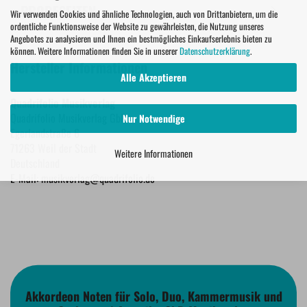
PROBESEITEN
Wir verwenden Cookies und ähnliche Technologien, auch von Drittanbietern, um die
ordentliche Funktionsweise der Website zu gewährleisten, die Nutzung unseres
Angebotes zu analysieren und Ihnen ein bestmögliches Einkaufserlebnis bieten zu
können. Weitere Informationen finden Sie in unserer
Datenschutzerklärung
.
Hersteller Informationen
Alle Akzeptieren
Quadrifolio Musikverlag
Quadrifolio Musikverlag GbR
Nur Notwendige
Egerlandstraße 6
71263 Weil der Stadt
Weitere Informationen
Deutschland
E-Mail: musikverlag@quadrifolio.de
Akkordeon Noten für Solo, Duo, Kammermusik und