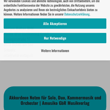
Wir verwenden Cookies und ähnliche Technologien, auch von Drittanbietern, um die
ordentliche Funktionsweise der Website zu gewährleisten, die Nutzung unseres
Angebotes zu analysieren und Ihnen ein bestmögliches Einkaufserlebnis bieten zu
können. Weitere Informationen finden Sie in unserer
Datenschutzerklärung
.
Hersteller Informationen
Alle Akzeptieren
Edition Walter Wild
Walter Wild Musikverlag GmbH
Nur Notwendige
Esslingerstraße 17
8618 Oetwil am See
Schweiz
Weitere Informationen
info@wild-verlag.ch
Akkordeon Noten für Solo, Duo, Kammermusik und
Orchester | Amusiko GbR Musikverlag