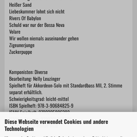
Heißer Sand
Liebeskummer lohnt sich nicht
Rivers Of Babylon
Schuld war nur der Bossa Nova
Volare
Wir wollen niemals auseinander gehen
Zigeunerjunge
Zuckerpuppe
Komponisten: Diverse
Bearbeitung: Nelly Leuzinger
Spielheft für Akkordeon-Solo mit Standardbass MII, 2. Stimme
separat erhältlich.
Schwierigkeitsgrad: leicht-mittel
ISBN Spielheft: 978-3-90684825-9
ISMN Spielheft: 9790205806392
ISMN 2. Stimme: 9790205806408
Diese Webseite verwendet Cookies und andere
Verlag: Edition Walter Wild
Technologien