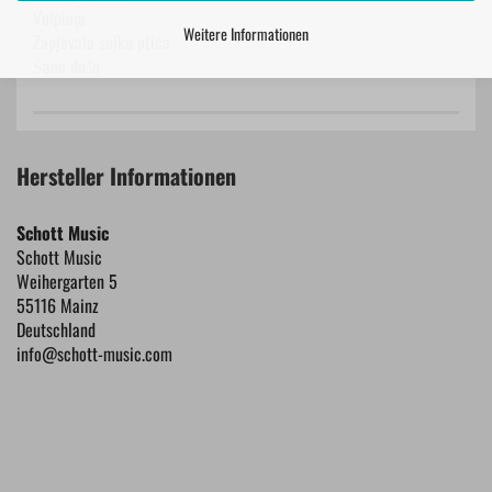
​Vulpiuţa
Weitere Informationen
​Zapjevala sojka ptica
​Šano dušo
Hersteller Informationen
Schott Music
Schott Music
Weihergarten 5
55116 Mainz
Deutschland
info@schott-music.com