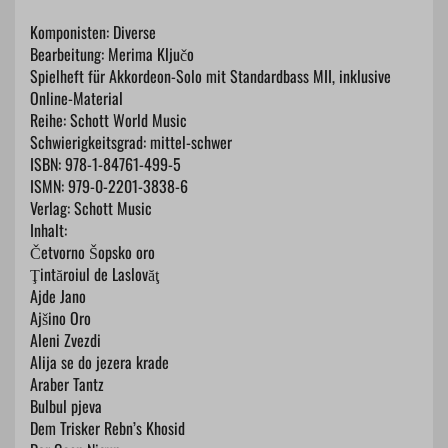
Komponisten: Diverse
Bearbeitung: Merima Ključo
Spielheft für Akkordeon-Solo mit Standardbass MII, inklusive
Online-Material
Reihe: Schott World Music
Schwierigkeitsgrad: mittel-schwer
ISBN: ​978-1-84761-499-5
ISMN: 979-0-2201-3838-6
Verlag: Schott Music
Inhalt:
Četvorno Šopsko oro
​Ţintăroiul de Laslovăţ
​Ajde Jano
​Ajšino Oro
​Aleni Zvezdi
​Alija se do jezera krade
​Araber Tantz
​Bulbul pjeva
​Dem Trisker Rebn’s Khosid