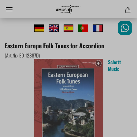
Eastern Europe Folk Tunes for Accordion
(Art.Nr.:
ED 12887D
)
Schott
Music