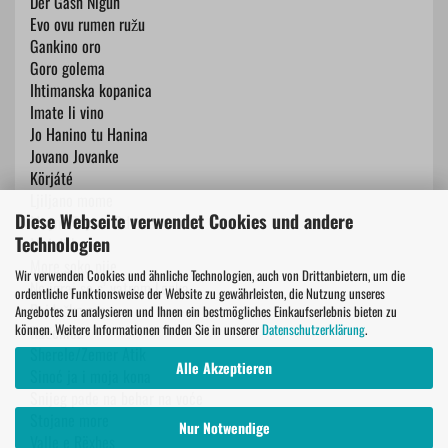
​Der Gasn Nigun
​Evo ovu rumen ružu
​Gankino oro
​Goro golema
​Ihtimanska kopanica
​Imate li vino
​Jo Hanino tu Hanina
​Jovano Jovanke
​Körjáté
​Ljiljano mome
Diese Webseite verwendet Cookies und andere
​Mayne Tayere Odessa
Technologien
​Moj dilbere
​More soko pije
Wir verwenden Cookies und ähnliche Technologien, auch von Drittanbietern, um die
​Ne igraj se s’ vatrom Lenka
ordentliche Funktionsweise der Website zu gewährleisten, die Nutzung unseres
​Pajduško oro
Angebotes zu analysieren und Ihnen ein bestmögliches Einkaufserlebnis bieten zu
können. Weitere Informationen finden Sie in unserer
Datenschutzerklärung
.
​Račenica
​Sherele/Zemer Atik
Alle Akzeptieren
​Sinoć ja i moja kona
​Snijeg pade na behar na voće
​Stojane more
Nur Notwendige
​Valle e Rëxhes