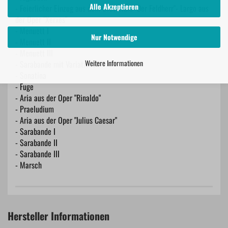
Alle Akzeptieren
- Feierlicher Einzug aus dem Oratorium "Der Feldherr"- Largo aus
der Oper "Xerxes"
- Menuett I
Nur Notwendige
- Menuett II
- Menuett III
Weitere Informationen
- Sarabande mit Variationen
- Sonatina
- Fuge
- Aria aus der Oper "Rinaldo"
- Praeludium
- Aria aus der Oper "Julius Caesar"
- Sarabande I
- Sarabande II
- Sarabande III
- Marsch
Hersteller Informationen