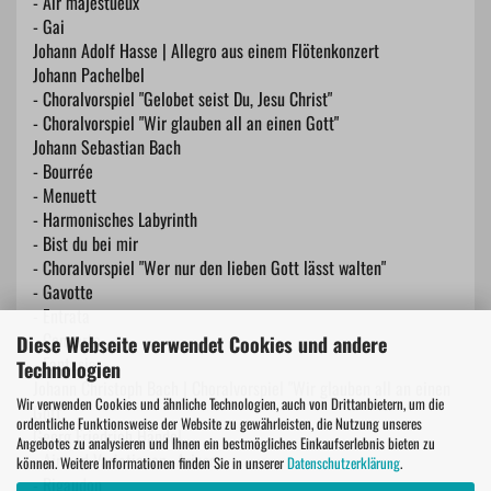
- Air majestueux
- Gai
Johann Adolf Hasse | Allegro aus einem Flötenkonzert
Johann Pachelbel
- Choralvorspiel "Gelobet seist Du, Jesu Christ"
- Choralvorspiel "Wir glauben all an einen Gott"
Johann Sebastian Bach
- Bourrée
- Menuett
- Harmonisches Labyrinth
- Bist du bei mir
- Choralvorspiel "Wer nur den lieben Gott lässt walten"
- Gavotte
- Entrata
- Concerto
Diese Webseite verwendet Cookies und andere
- Fantasia
Technologien
Johann Christoph Bach | Choralvorspiel "Wir glauben all an einen
Wir verwenden Cookies und ähnliche Technologien, auch von Drittanbietern, um die
Gott"
ordentliche Funktionsweise der Website zu gewährleisten, die Nutzung unseres
Georg Friedrich Händel
Angebotes zu analysieren und Ihnen ein bestmögliches Einkaufserlebnis bieten zu
- Air und Variationen -Arioso
können. Weitere Informationen finden Sie in unserer
Datenschutzerklärung
.
- Rigaudon