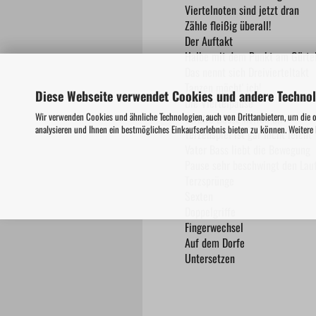
Viertelnoten sind jetzt dran
Zähle fleißig überall!
Der Auftakt
Halbe mit dem Punkt am Gürte
Das nennt sich Dreivierteltakt
Tanzen möcht' ich!
Diese Webseite verwendet Cookies und andere Techno
Die Viertelpause
Wir verwenden Cookies und ähnliche Technologien, auch von Drittanbietern, um die 
Straffe Bässe helfen dir
analysieren und Ihnen ein bestmögliches Einkaufserlebnis bieten zu können. Weitere
Terzenspiel ist gar nicht leicht
Vater Bass liebt die Bewegung
Pause sehr beschwingt den Lau
Terzsprünge
Sexten
Doppelgriffe
Fingerwechsel
Auf dem Dorfe
Untersetzen