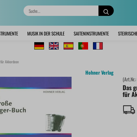
Suche...
STRUMENTE
MUSIK IN DER SCHULE
SAITENINSTRUMENTE
STEIRISCH
 für Akkordeon
Hohner Verlag
(Art.Nr.
Das g
für A