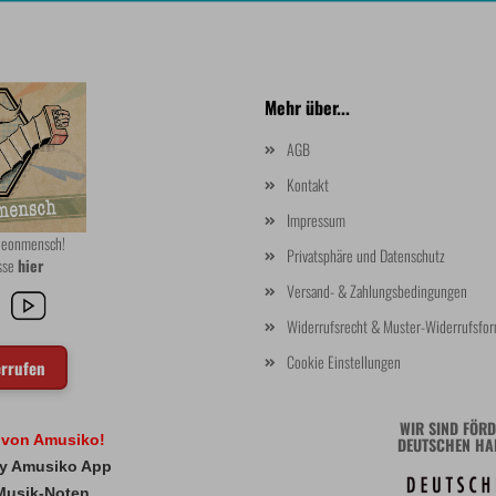
Mehr über...
AGB
Kontakt
Impressum
rdeonmensch!
Privatsphäre und Datenschutz
asse
hier
Versand- & Zahlungsbedingungen
Widerrufsrecht & Muster-Widerrufsfor
Cookie Einstellungen
errufen
WIR SIND FÖRD
l von Amusiko!
DEUTSCHEN HA
 My Amusiko App
Musik-Noten