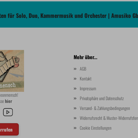
en für Solo, Duo, Kammermusik und Orchester | Amusiko G
Mehr über...
AGB
Kontakt
Impressum
rdeonmensch!
Privatsphäre und Datenschutz
asse
hier
Versand- & Zahlungsbedingungen
Widerrufsrecht & Muster-Widerrufsfor
Cookie Einstellungen
errufen