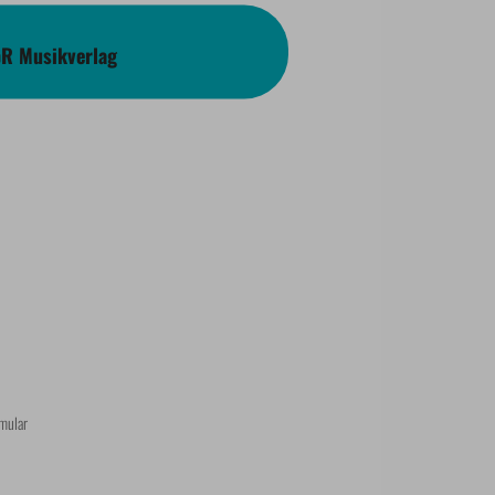
bR Musikverlag
mular