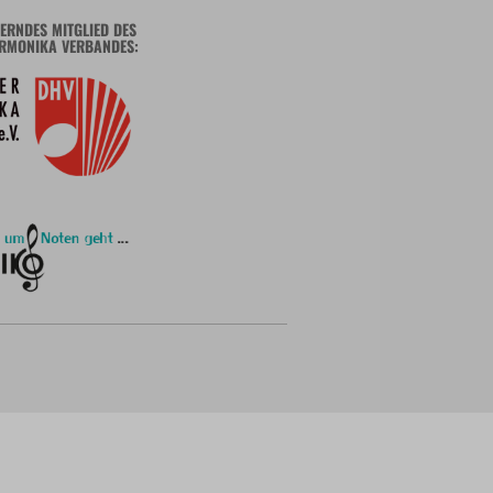
ERNDES MITGLIED DES
RMONIKA VERBANDES: