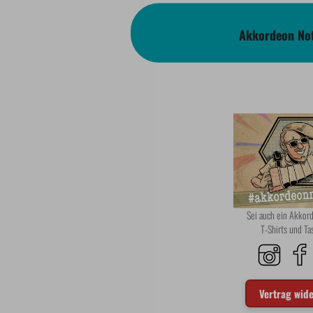
Akkordeon Not
Sei auch ein Akko
T-Shirts und T
Vertrag wid