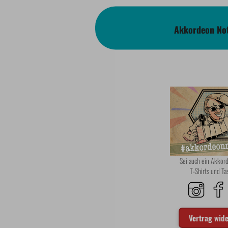
Akkordeon Not
Sei auch ein Akko
T-Shirts und T
Vertrag wid