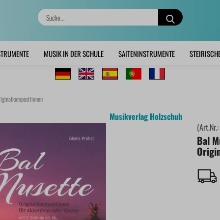
Suche...
STRUMENTE
MUSIK IN DER SCHULE
SAITENINSTRUMENTE
STEIRISCH
riginalkompositionen
Musikverlag Holzschuh
(Art.Nr.
Bal Mu
Origi