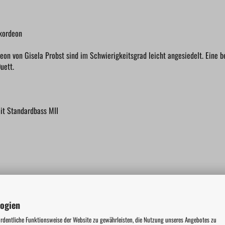
kkordeon
on von Gisela Probst sind im Schwierigkeitsgrad leicht angesiedelt. Eine b
uett.
it Standardbass MII
logien
ordentliche Funktionsweise der Website zu gewährleisten, die Nutzung unseres Angebotes zu