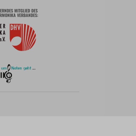
ERNDES MITGLIED DES
RMONIKA VERBANDES: