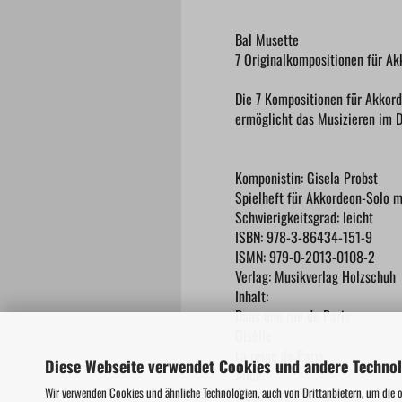
Bal Musette
7 Originalkompositionen für A
Die 7 Kompositionen für Akkorde
ermöglicht das Musizieren im D
Komponistin: Gisela Probst
Spielheft für Akkordeon-Solo m
Schwierigkeitsgrad: leicht
ISBN: 978-3-86434-151-9
ISMN: 979-0-2013-0108-2
Verlag: Musikverlag Holzschuh
Inhalt:
Dans une rue de Paris
Gisèlle
La reine de Paris
Diese Webseite verwendet Cookies und andere Techno
Alice
Wir verwenden Cookies und ähnliche Technologien, auch von Drittanbietern, um die 
Madeleine