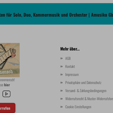
en für Solo, Duo, Kammermusik und Orchester | Amusiko G
Mehr über...
AGB
Kontakt
Impressum
rdeonmensch!
Privatsphäre und Datenschutz
asse
hier
Versand- & Zahlungsbedingungen
Widerrufsrecht & Muster-Widerrufsfor
Cookie Einstellungen
errufen