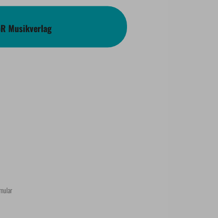
bR Musikverlag
mular