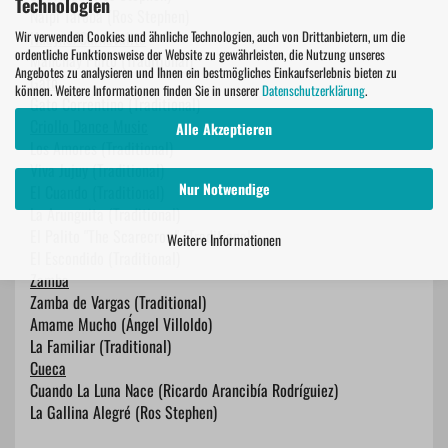
Technologien
Naipí Tarobá (Ros Stephen)
Huayno/Carnavalito
Wir verwenden Cookies und ähnliche Technologien, auch von Drittanbietern, um die
ordentliche Funktionsweise der Website zu gewährleisten, die Nutzung unseres
Manchay Puíto (Traditional)
Angebotes zu analysieren und Ihnen ein bestmögliches Einkaufserlebnis bieten zu
Gato
können. Weitere Informationen finden Sie in unserer
Datenschutzerklärung
.
Gato Correntino (Traditional)
Criollo Dance Music
Alle Akzeptieren
Los Amores (Traditional)
Viva Jujuy (Traditional)
Nur Notwendige
El Cuando (Traditional)
La Arunguita (Traditional)
El Palito "The Scarecrow" (Traditional)
Weitere Informationen
El Escondido (Traditional)
Zamba
Zamba de Vargas (Traditional)
Amame Mucho (Ángel Villoldo)
La Familiar (Traditional)
Cueca
Cuando La Luna Nace (Ricardo Arancibía Rodríguiez)
La Gallina Alegré (Ros Stephen)