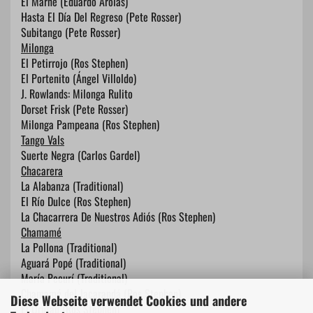
El Marne (Eduardo Arolas)
Hasta El Día Del Regreso (Pete Rosser)
Subitango (Pete Rosser)
Milonga
El Petirrojo (Ros Stephen)
El Portenito (Ángel Villoldo)
J. Rowlands: Milonga Rulito
Dorset Frisk (Pete Rosser)
Milonga Pampeana (Ros Stephen)
Tango Vals
Suerte Negra (Carlos Gardel)
Chacarera
La Alabanza (Traditional)
El Río Dulce (Ros Stephen)
La Chacarrera De Nuestros Adiós (Ros Stephen)
Chamamé
La Pollona (Traditional)
Aguará Popé (Traditional)
María Pecurí (Traditional)
Chamamé del Jacarandá (Ros Stephen)
Diese Webseite verwendet Cookies und andere
El Urutaú (Ros Stephen)