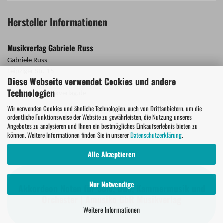
Hersteller Informationen
Musikverlag Gabriele Russ
Gabriele Russ
Leipziger Str. 15
Diese Webseite verwendet Cookies und andere
71101 Schönaich
Technologien
info@russ-musikverlag.de
Wir verwenden Cookies und ähnliche Technologien, auch von Drittanbietern, um die
ordentliche Funktionsweise der Website zu gewährleisten, die Nutzung unseres
Angebotes zu analysieren und Ihnen ein bestmögliches Einkaufserlebnis bieten zu
können. Weitere Informationen finden Sie in unserer
Datenschutzerklärung
.
Alle Akzeptieren
Nur Notwendige
Akkordeon Noten für Solo, Duo, Kammermusik und
Orchester | Amusiko GbR Musikverlag
Weitere Informationen