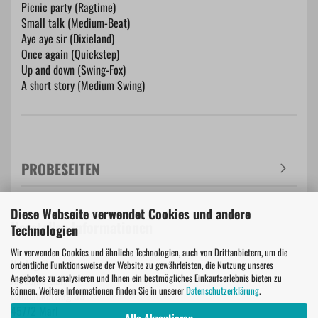
Picnic party (Ragtime)
Small talk (Medium-Beat)
Aye aye sir (Dixieland)
Once again (Quickstep)
Up and down (Swing-Fox)
A short story (Medium Swing)
PROBESEITEN
Diese Webseite verwendet Cookies und andere
Hersteller Informationen
Technologien
Wir verwenden Cookies und ähnliche Technologien, auch von Drittanbietern, um die
Verlag Purzelbaum
ordentliche Funktionsweise der Website zu gewährleisten, die Nutzung unseres
Angebotes zu analysieren und Ihnen ein bestmögliches Einkaufserlebnis bieten zu
Amusiko GbR
können. Weitere Informationen finden Sie in unserer
Datenschutzerklärung
.
Bachackerweg 39
45772 Marl
Alle Akzeptieren