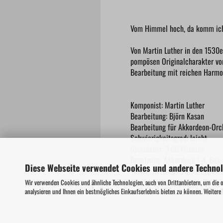
Vom Himmel hoch, da komm ic
Von Martin Luther in den 1530e
pompösen Originalcharakter vor
Bearbeitung mit reichen Harmo
Komponist: Martin Luther
Bearbeitung: Björn Kasan
Bearbeitung für Akkordeon-Orc
Schwierigkeitsgrad: leicht
Spieldauer: 3:00 Minuten
Besetzung: Akkordeon 1-4, Bass
Diese Webseite verwendet Cookies und andere Techno
Verlag: JK Accordion Arrangem
Wir verwenden Cookies und ähnliche Technologien, auch von Drittanbietern, um die 
analysieren und Ihnen ein bestmögliches Einkaufserlebnis bieten zu können. Weitere