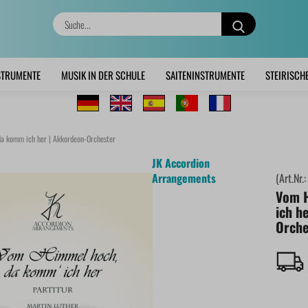
Suche...
STRUMENTE
MUSIK IN DER SCHULE
SAITENINSTRUMENTE
STEIRISCH
a komm ich her | Akkordeon-Orchester
JK Accordion
Arrangements
(Art.Nr.
Vom 
ich h
Orche