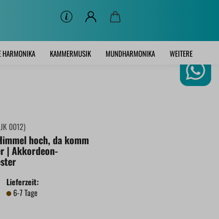
E HARMONIKA
KAMMERMUSIK
MUNDHARMONIKA
WEITERE
:
JK 0012
)
Himmel hoch, da komm
er | Akkordeon-
ster
Lieferzeit:
6-7 Tage