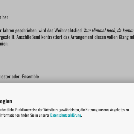
h her
r Jahren geschrieben, wird das Weihnachtslied
Vom Himmel hoch, da komm’ 
gestellt. Anschließend kontrastiert das Arrangement diesen vollen Klang mi
nien.
hester oder -Ensemble
logien
ents
ordentliche Funktionsweise der Website zu gewährleisten, die Nutzung unseres Angebotes zu
 Informationen finden Sie in unserer
Datenschutzerklärung
.