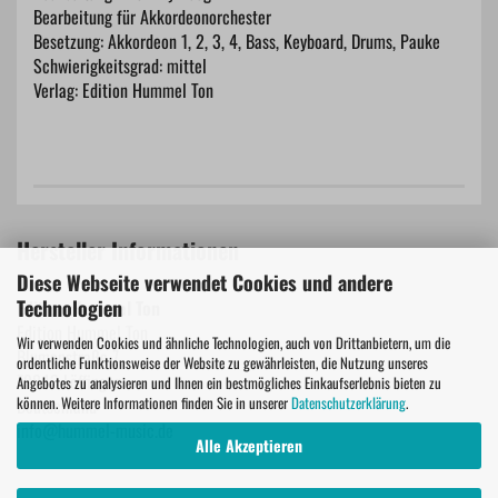
Bearbeitung für Akkordeonorchester
Besetzung: Akkordeon 1, 2, 3, 4, Bass, Keyboard, Drums, Pauke
Schwierigkeitsgrad: mittel
Verlag: Edition Hummel Ton
Hersteller Informationen
Diese Webseite verwendet Cookies und andere
Technologien
Edition Hummel Ton
Edition Hummel Ton
Wir verwenden Cookies und ähnliche Technologien, auch von Drittanbietern, um die
Blumenstraße 7
ordentliche Funktionsweise der Website zu gewährleisten, die Nutzung unseres
79843 Löffingen
Angebotes zu analysieren und Ihnen ein bestmögliches Einkaufserlebnis bieten zu
können. Weitere Informationen finden Sie in unserer
Datenschutzerklärung
.
Deutschland
info@hummel-music.de
Alle Akzeptieren