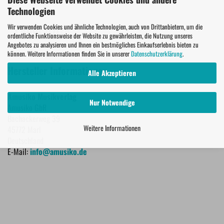
Technologien
Wir verwenden Cookies und ähnliche Technologien, auch von Drittanbietern, um die
PROBESEITEN
ordentliche Funktionsweise der Website zu gewährleisten, die Nutzung unseres
Angebotes zu analysieren und Ihnen ein bestmögliches Einkaufserlebnis bieten zu
können. Weitere Informationen finden Sie in unserer
Datenschutzerklärung
.
Hersteller Informationen
Alle Akzeptieren
Amusiko Musikverlag
Nur Notwendige
Amusiko GbR
Bachackerweg 39
Weitere Informationen
45772 Marl
Deutschland
E-Mail:
info@amusiko.de