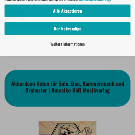
Bachackerweg 39
Alle Akzeptieren
45772 Marl
Deutschland
E-Mail:
info@amusiko.de
Nur Notwendige
Weitere Informationen
Akkordeon Noten für Solo, Duo, Kammermusik und
Orchester | Amusiko GbR Musikverlag