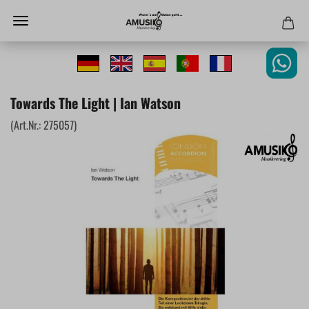
Towards The Light | Ian Watson
(Art.Nr.:
275057
)