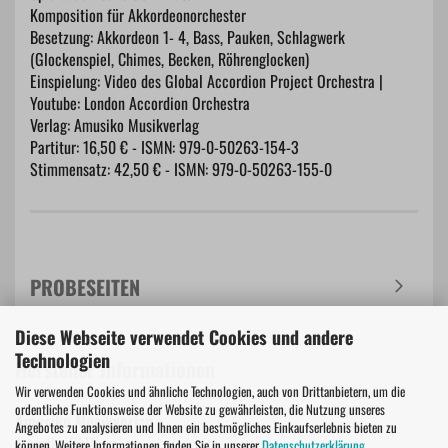
Komposition für Akkordeonorchester
Besetzung: Akkordeon 1- 4, Bass, Pauken, Schlagwerk
(Glockenspiel, Chimes, Becken, Röhrenglocken)
Einspielung: Video des Global Accordion Project Orchestra |
Youtube: London Accordion Orchestra
Verlag: Amusiko Musikverlag
Partitur: 16,50 € - ISMN: 979-0-50263-154-3
Stimmensatz: 42,50 € - ISMN: 979-0-50263-155-0
PROBESEITEN
Diese Webseite verwendet Cookies und andere
Technologien
Hersteller Informationen
Wir verwenden Cookies und ähnliche Technologien, auch von Drittanbietern, um die
ordentliche Funktionsweise der Website zu gewährleisten, die Nutzung unseres
Amusiko Musikverlag
Angebotes zu analysieren und Ihnen ein bestmögliches Einkaufserlebnis bieten zu
Amusiko GbR
können. Weitere Informationen finden Sie in unserer
Datenschutzerklärung
.