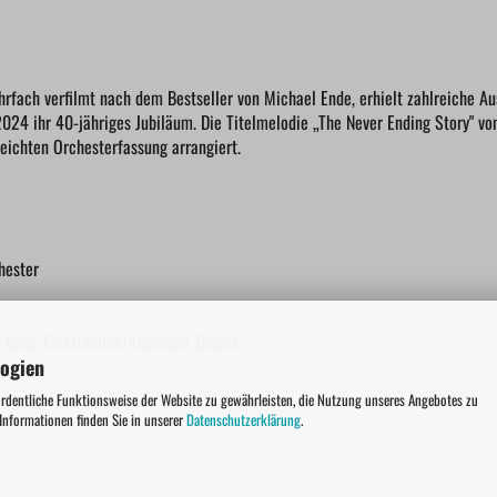
rfach verfilmt nach dem Bestseller von Michael Ende, erhielt zahlreiche A
2024 ihr 40-jähriges Jubiläum. Die Titelmelodie „The Never Ending Story" vo
leichten Orchesterfassung arrangiert.
hester
4, Bass, Elektronium/Keyboard, Drums
logien
ordentliche Funktionsweise der Website zu gewährleisten, die Nutzung unseres Angebotes zu
 Informationen finden Sie in unserer
Datenschutzerklärung
.