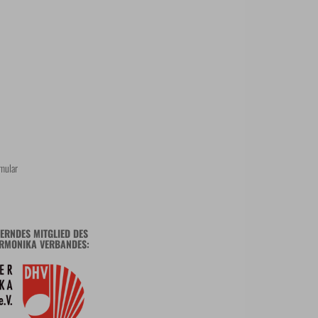
mular
ERNDES MITGLIED DES
RMONIKA VERBANDES: