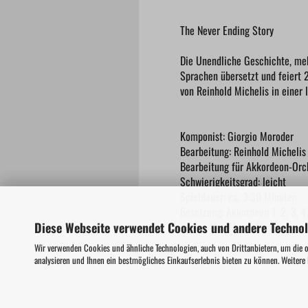
The Never Ending Story
Die Unendliche Geschichte, meh
Sprachen übersetzt und feiert 
von Reinhold Michelis in einer 
Komponist: Giorgio Moroder
Bearbeitung: Reinhold Michelis
Bearbeitung für Akkordeon-Orc
Schwierigkeitsgrad: leicht
Spieldauer: ca. 3:30 Minuten
Besetzung: Akkordeon 1, 2, 3, 
Diese Webseite verwendet Cookies und andere Techno
Verlag: NordMusik-Verlag
Wir verwenden Cookies und ähnliche Technologien, auch von Drittanbietern, um die 
analysieren und Ihnen ein bestmögliches Einkaufserlebnis bieten zu können. Weitere