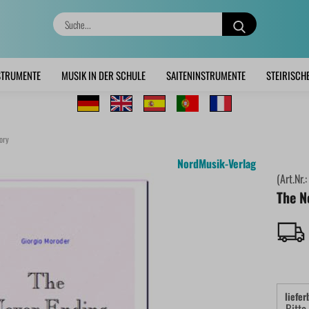
Suche...
STRUMENTE
MUSIK IN DER SCHULE
SAITENINSTRUMENTE
STEIRISCH
ory
NordMusik-Verlag
(Art.Nr.
The N
liefer